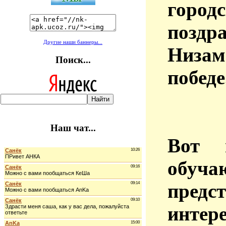
горо
поздр
Другие наши баннеры...
Низам
Поиск...
победе
Наш чат...
Вот 
обуч
предс
интер