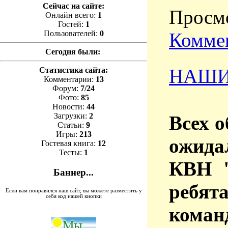
Сейчас на сайте:
Просмо
Онлайн всего:
1
Гостей:
1
Коммен
Пользователей:
0
Сегодня были:
НАШИ
Статистика сайта:
Комментарии:
13
Форум:
7/24
Фото:
85
Новости:
44
Загрузки:
2
Всех 
Статьи:
9
Игры:
213
ожида
Гостевая книга:
12
Тесты:
1
КВН 
Баннер...
ребят
Если вам понравился наш сайт, вы можете разместить у
себя код нашей кнопки
кома