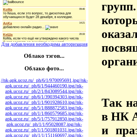
групп
котор
оказа
посвя
Для добавления необходима авторизация
Облако тэгов...
орган
Облако фото...
//nk-apk.ucoz.ru/_ph/6/1/970095691.jpg
//nk-
apk.ucoz.ru/_ph/6/1/944460190.jpg
//nk-
apk.ucoz.ru/_ph/2/1/843089544.jpg
//nk-
apk.ucoz.ru/_ph/6/1/390394303.jpg
//nk-
Так н
apk.ucoz.ru/_ph/1/1/901928610.jpg
//nk-
apk.ucoz.ru/_ph/5/1/888872583.jpg
//nk-
в НК 
apk.ucoz.ru/_ph/1/1/860579685.jpg
//nk-
apk.ucoz.ru/_ph/5/1/757912850.jpg
//nk-
apk.ucoz.ru/_ph/1/1/95028087.jpg
//nk-
и пра
apk.ucoz.ru/_ph/1/1/501801031.jpg
//nk-
apk.ucoz.ru/_ph/1/1/151160697.jpg
//nk-