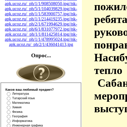
пожил
apk.ucoz.ru/_ph/1/1/908508050.jpg
//nk-
apk.ucoz.ru/_ph/5/1/104039829.jpg
//nk-
apk.ucoz.ru/_ph/1/1/583900757.jpg
//nk-
ребя
apk.ucoz.ru/_ph/1/1/214419235.jpg
//nk-
apk.ucoz.ru/_ph/2/1/671994629.jpg
//nk-
руков
apk.ucoz.ru/_ph/6/1/831077972.jpg
//nk-
apk.ucoz.ru/_ph/1/1/811425814.jpg
//nk-
apk.ucoz.ru/_ph/1/1/478995024.jpg
//nk-
понра
apk.ucoz.ru/_ph/2/1/436041413.jpg
Насибу
Опрос...
тепл
Саба
Каков ваш любимый предмет?
мероп
Литература
Татарский язык
Математика
выступ
Химия
Физика
География
Информатика
Инженерная графика