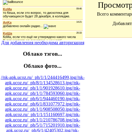
Просмот
Всего комментар
Добавлят
Для добавления необходима авторизация
Облако тэгов...
Облако фото...
//nk-apk.ucoz.ru/_ph/1/1/244416499.jpg
//nk-
apk.ucoz.ru/_ph/8/1/134528613.jpg
//nk-
apk.ucoz.ru/_ph/1/1/901928610.jpg
//nk-
apk.ucoz.ru/_ph/1/1/784593060.jpg
//nk-
apk.ucoz.ru/_ph/6/1/944460190.jpg
//nk-
apk.ucoz.ru/_ph/6/1/831077972.jpg
//nk-
apk.ucoz.ru/_ph/1/1/908508050.jpg
//nk-
apk.ucoz.ru/_ph/1/1/151160697.jpg
//nk-
apk.ucoz.ru/_ph/1/1/210786708.jpg
//nk-
apk.ucoz.ru/_ph/5/1/715201910.jpg
//nk-
apk.ucoz.ru/_ph/6/1/42405302.jpg
//nk-