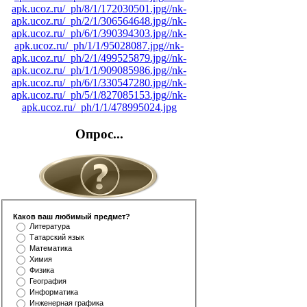
apk.ucoz.ru/_ph/8/1/172030501.jpg
//nk-
apk.ucoz.ru/_ph/2/1/306564648.jpg
//nk-
apk.ucoz.ru/_ph/6/1/390394303.jpg
//nk-
apk.ucoz.ru/_ph/1/1/95028087.jpg
//nk-
apk.ucoz.ru/_ph/2/1/499525879.jpg
//nk-
apk.ucoz.ru/_ph/1/1/909085986.jpg
//nk-
apk.ucoz.ru/_ph/6/1/330547280.jpg
//nk-
apk.ucoz.ru/_ph/5/1/827085153.jpg
//nk-
apk.ucoz.ru/_ph/1/1/478995024.jpg
Опрос...
Каков ваш любимый предмет?
Литература
Татарский язык
Математика
Химия
Физика
География
Информатика
Инженерная графика