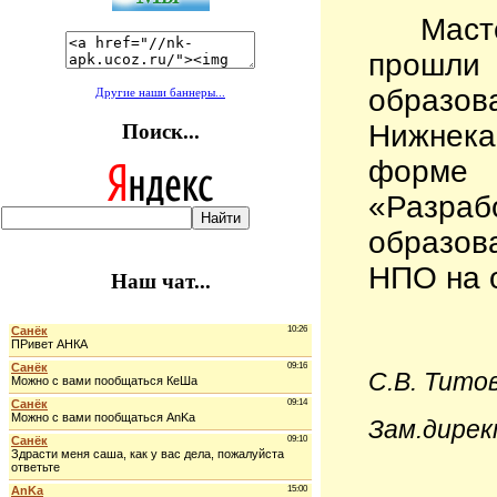
Мас
прош
образо
Другие наши баннеры...
Нижнека
Поиск...
форме
«Разраб
образов
НПО на 
Наш чат...
С.В. Титов
Зам.дирек