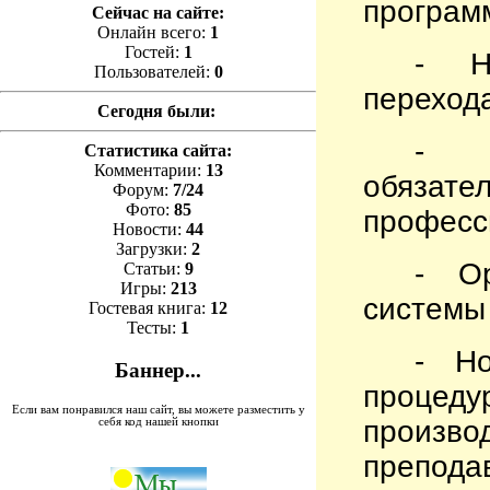
програм
Сейчас на сайте:
Онлайн всего:
1
Гостей:
1
- Но
Пользователей:
0
переход
Сегодня были:
- Ф
Статистика сайта:
Комментарии:
13
обяза
Форум:
7/24
Фото:
85
професс
Новости:
44
Загрузки:
2
- О
Статьи:
9
Игры:
213
системы
Гостевая книга:
12
Тесты:
1
- Но
Баннер...
проце
Если вам понравился наш сайт, вы можете разместить у
произ
себя код нашей кнопки
препода