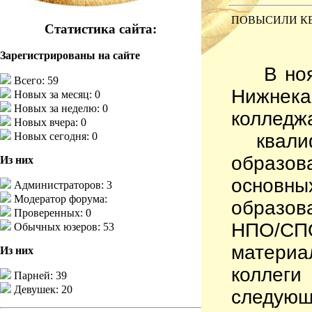
ПОВЫСИЛИ К
Статистика сайта:
Зарегистрированы на сайте
В но
Всего: 59
Нижне
Новых за месяц: 0
Новых за неделю: 0
колле
Новых вчера: 0
квал
Новых сегодня: 0
образов
Из них
осно
Администраторов: 3
Модератор форума:
образов
Проверенных: 0
НПО/СП
Обычных юзеров: 53
материа
Из них
коллег
Парней: 39
Девушек: 20
следу