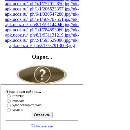
apk.ucoz.ru/_ph/5/1/757912850.jpg
//nk-
apk.ucoz.ru/_ph/1/1/206523397.jpg
//nk-
apk.ucoz.ru/_ph/6/1/330547280.jpg
//nk-
apk.ucoz.ru/_ph/5/1/569707551.jpg
//nk-
apk.ucoz.ru/_ph/8/1/591144946.jpg
//nk-
apk.ucoz.ru/_ph/1/1/784593060.jpg
//nk-
apk.ucoz.ru/_ph/8/1/931131219.jpg
//nk-
apk.ucoz.ru/_ph/2/1/593529086.jpg
//nk-
apk.ucoz.ru/_ph/2/1/787913603.jpg
Опрос...
Я оцениваю сайт на....
отлично
хорошо
удовлетворительно
ужасно
Результаты