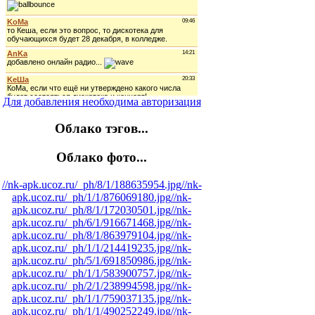
Для добавления необходима авторизация
Облако тэгов...
Облако фото...
//nk-apk.ucoz.ru/_ph/8/1/188635954.jpg
//nk-
apk.ucoz.ru/_ph/1/1/876069180.jpg
//nk-
apk.ucoz.ru/_ph/8/1/172030501.jpg
//nk-
apk.ucoz.ru/_ph/6/1/916671468.jpg
//nk-
apk.ucoz.ru/_ph/8/1/863979104.jpg
//nk-
apk.ucoz.ru/_ph/1/1/214419235.jpg
//nk-
apk.ucoz.ru/_ph/5/1/691850986.jpg
//nk-
apk.ucoz.ru/_ph/1/1/583900757.jpg
//nk-
apk.ucoz.ru/_ph/2/1/238994598.jpg
//nk-
apk.ucoz.ru/_ph/1/1/759037135.jpg
//nk-
apk.ucoz.ru/_ph/1/1/490252249.jpg
//nk-