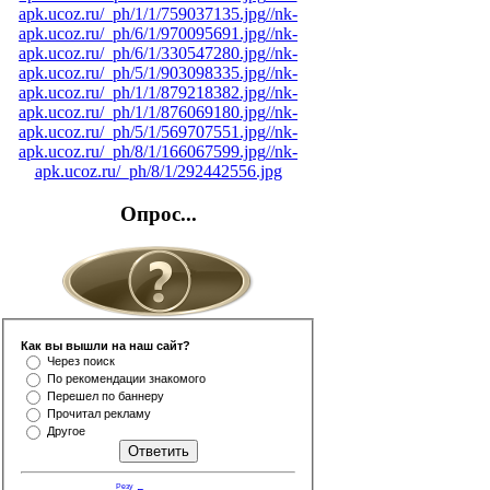
apk.ucoz.ru/_ph/1/1/759037135.jpg
//nk-
apk.ucoz.ru/_ph/6/1/970095691.jpg
//nk-
apk.ucoz.ru/_ph/6/1/330547280.jpg
//nk-
apk.ucoz.ru/_ph/5/1/903098335.jpg
//nk-
apk.ucoz.ru/_ph/1/1/879218382.jpg
//nk-
apk.ucoz.ru/_ph/1/1/876069180.jpg
//nk-
apk.ucoz.ru/_ph/5/1/569707551.jpg
//nk-
apk.ucoz.ru/_ph/8/1/166067599.jpg
//nk-
apk.ucoz.ru/_ph/8/1/292442556.jpg
Опрос...
Как вы вышли на наш сайт?
Через поиск
По рекомендации знакомого
Перешел по баннеру
Прочитал рекламу
Другое