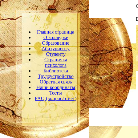
С
Главная страница
О колледже
Образование
Абитуриенту
Студенту
Страничка
психолога
Библиотека
Трудоустройство
Обратная связь
Наши координаты
Тесты
FAQ (вопрос/ответ)