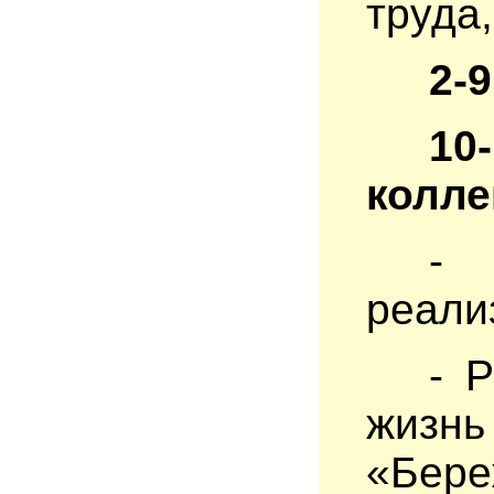
труда
2-
10
колле
- 
реали
- 
жизн
«Бере