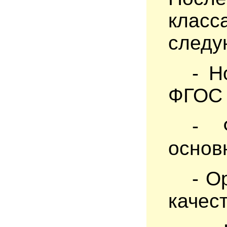
клас
следу
- Н
ФГОС 
- 
основ
- О
качес