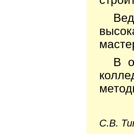
Ве
высок
масте
В о
колле
метод
С.В. Ти