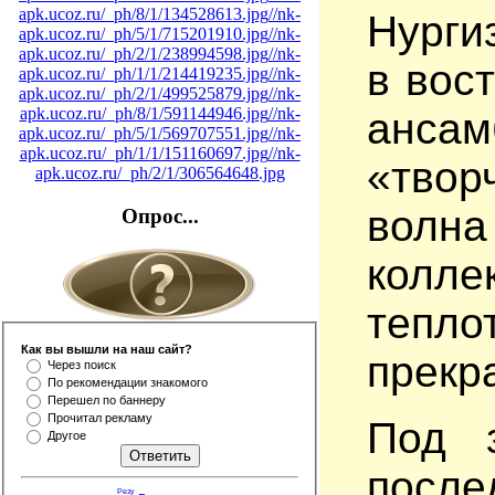
apk.ucoz.ru/_ph/8/1/134528613.jpg
//nk-
Нурги
apk.ucoz.ru/_ph/5/1/715201910.jpg
//nk-
apk.ucoz.ru/_ph/2/1/238994598.jpg
//nk-
в вос
apk.ucoz.ru/_ph/1/1/214419235.jpg
//nk-
apk.ucoz.ru/_ph/2/1/499525879.jpg
//nk-
apk.ucoz.ru/_ph/8/1/591144946.jpg
//nk-
ансам
apk.ucoz.ru/_ph/5/1/569707551.jpg
//nk-
apk.ucoz.ru/_ph/1/1/151160697.jpg
//nk-
«твор
apk.ucoz.ru/_ph/2/1/306564648.jpg
волна
Опрос...
колле
тепл
Как вы вышли на наш сайт?
прекр
Через поиск
По рекомендации знакомого
Перешел по баннеру
Прочитал рекламу
Под з
Другое
после