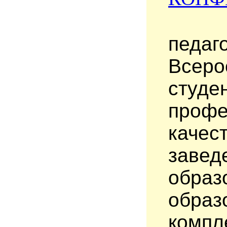
3 де
педа
Всеро
студ
профе
качес
заве
обра
обра
комп