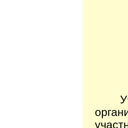
Уча
орган
участ