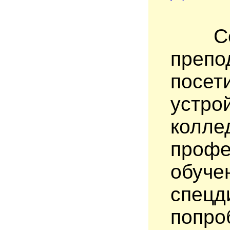
Сегод
преп
посе
устр
колле
профе
обуче
спецд
попр