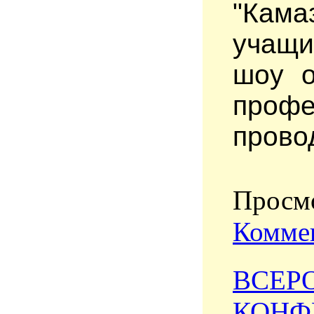
"Кам
учащи
шоу о
проф
прово
Просмо
Коммен
ВСЕР
КОНФ