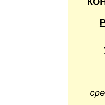
КО
сре