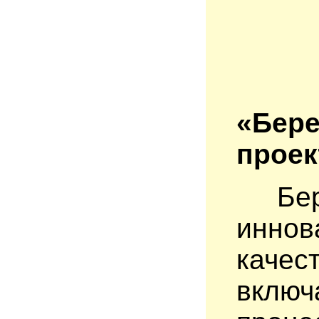
1
«Бере
проек
Бе
инно
каче
вклю