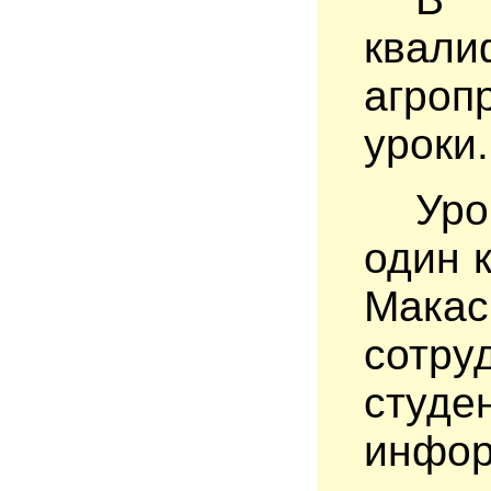
квали
агроп
уроки.
Уро
один 
Мака
сотру
студ
инфо