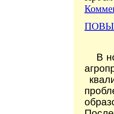
Коммен
ПОВЫ
В н
агроп
квал
проб
образ
После