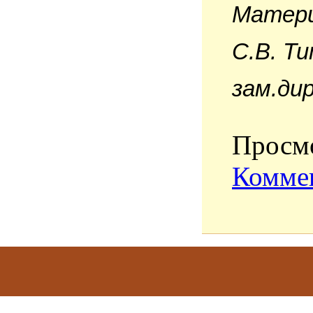
Матери
С.В. Т
зам.ди
Просмо
Коммен