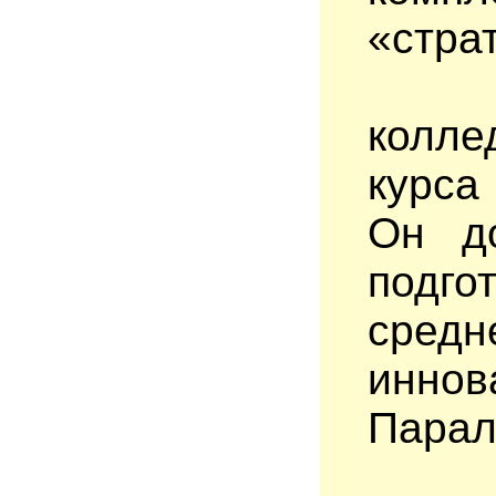
«стра
колле
курса
Он до
подг
средн
инно
Парал