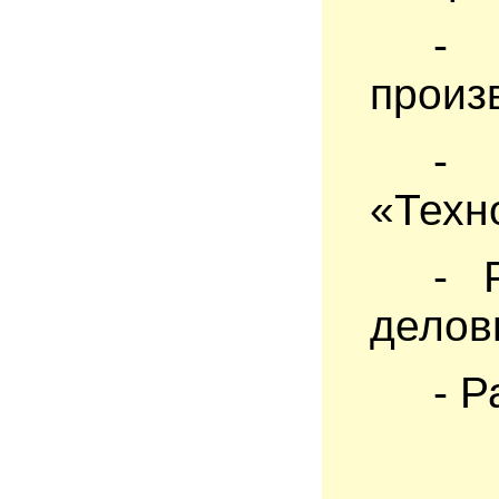
- 
произ
- 
«Техн
- 
делов
- Р