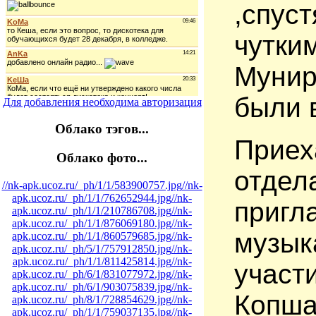
,спус
чутк
М
у
н
и
были 
Для добавления необходима авторизация
Облако тэгов...
Приех
Облако фото...
отде
//nk-apk.ucoz.ru/_ph/1/1/583900757.jpg
//nk-
apk.ucoz.ru/_ph/1/1/762652944.jpg
//nk-
пригл
apk.ucoz.ru/_ph/1/1/210786708.jpg
//nk-
apk.ucoz.ru/_ph/1/1/876069180.jpg
//nk-
музык
apk.ucoz.ru/_ph/1/1/860579685.jpg
//nk-
apk.ucoz.ru/_ph/5/1/757912850.jpg
//nk-
apk.ucoz.ru/_ph/1/1/811425814.jpg
//nk-
учас
apk.ucoz.ru/_ph/6/1/831077972.jpg
//nk-
apk.ucoz.ru/_ph/6/1/903075839.jpg
//nk-
Копш
apk.ucoz.ru/_ph/8/1/728854629.jpg
//nk-
apk.ucoz.ru/_ph/1/1/759037135.jpg
//nk-