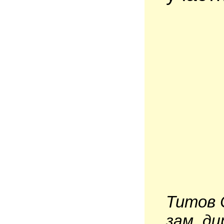
Титов 
зам. д