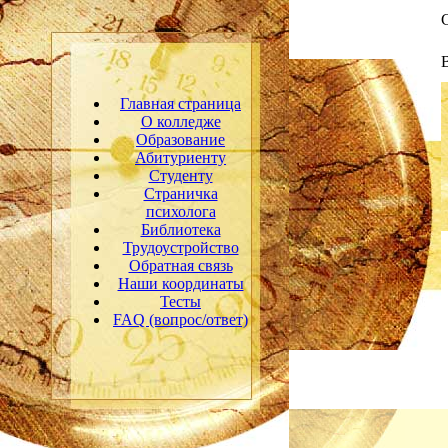
С
Главная страница
О колледже
Образование
Абитуриенту
Студенту
Страничка
психолога
Библиотека
Трудоустройство
Обратная связь
Наши координаты
Тесты
FAQ (вопрос/ответ)