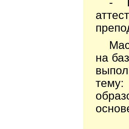
- Н
аттес
препо
Мас
на ба
выпол
тему
обра
основ