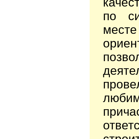
качес
по
с
месте
орие
позв
деяте
прове
любим
прич
ответ
строи