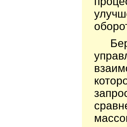
проце
улуч
оборо
Бе
упра
взаим
котор
запро
срав
массо