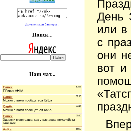
Празд
День 
Другие наши баннеры...
или в
Поиск...
с пра
они н
вот и
Наш чат...
помо
«Тат
праздн
Впе