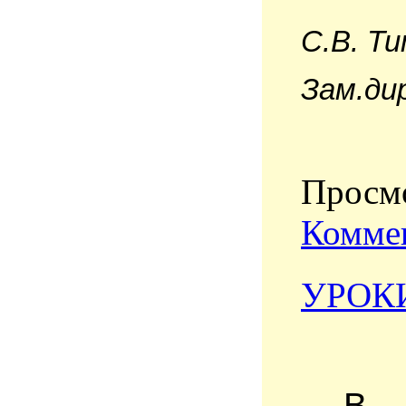
С.В. Ти
Зам.ди
Просмо
Коммен
УРОК
В 