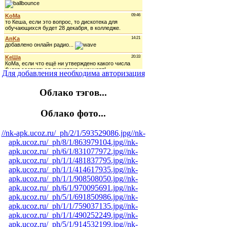
Для добавления необходима авторизация
Облако тэгов...
Облако фото...
//nk-apk.ucoz.ru/_ph/2/1/593529086.jpg
//nk-
apk.ucoz.ru/_ph/8/1/863979104.jpg
//nk-
apk.ucoz.ru/_ph/6/1/831077972.jpg
//nk-
apk.ucoz.ru/_ph/1/1/481837795.jpg
//nk-
apk.ucoz.ru/_ph/1/1/414617935.jpg
//nk-
apk.ucoz.ru/_ph/1/1/908508050.jpg
//nk-
apk.ucoz.ru/_ph/6/1/970095691.jpg
//nk-
apk.ucoz.ru/_ph/5/1/691850986.jpg
//nk-
apk.ucoz.ru/_ph/1/1/759037135.jpg
//nk-
apk.ucoz.ru/_ph/1/1/490252249.jpg
//nk-
apk.ucoz.ru/_ph/5/1/914532199.jpg
//nk-