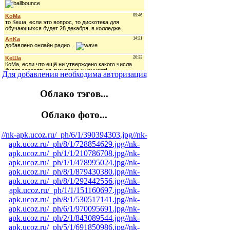
Для добавления необходима авторизация
Облако тэгов...
Облако фото...
//nk-apk.ucoz.ru/_ph/6/1/390394303.jpg
//nk-
apk.ucoz.ru/_ph/8/1/728854629.jpg
//nk-
apk.ucoz.ru/_ph/1/1/210786708.jpg
//nk-
apk.ucoz.ru/_ph/1/1/478995024.jpg
//nk-
apk.ucoz.ru/_ph/8/1/879430380.jpg
//nk-
apk.ucoz.ru/_ph/8/1/292442556.jpg
//nk-
apk.ucoz.ru/_ph/1/1/151160697.jpg
//nk-
apk.ucoz.ru/_ph/8/1/530517141.jpg
//nk-
apk.ucoz.ru/_ph/6/1/970095691.jpg
//nk-
apk.ucoz.ru/_ph/2/1/843089544.jpg
//nk-
apk.ucoz.ru/_ph/5/1/691850986.jpg
//nk-