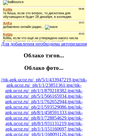
Для добавления необходима авторизация
Облако тэгов...
Облако фото...
//nk-apk.ucoz.ru/_ph/5/1/433947219.jpg
//nk-
apk.ucoz.ru/_ph/1/1/23851361.jpg
//nk-
apk.ucoz.ru/_ph/1/1/879218382.jpg
//nk-
apk.ucoz.ru/_ph/5/1/566165934.jpg
//nk-
apk.ucoz.ru/_ph/1/1/762652944.jpg
//nk-
apk.ucoz.ru/_ph/2/1/593529086.jpg
//nk-
apk.ucoz.ru/_ph/8/1/458591333.jpg
//nk-
apk.ucoz.ru/_ph/8/1/728854629.jpg
//nk-
apk.ucoz.ru/_ph/8/1/931131219.jpg
//nk-
apk.ucoz.ru/_ph/1/1/151160697.jpg
//nk-
apk.ucoz.ru/_ph/6/1/168091126.jpg
//nk-