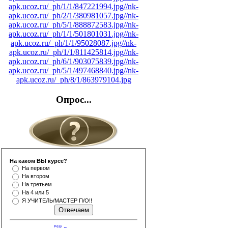
apk.ucoz.ru/_ph/1/1/847221994.jpg
//nk-
apk.ucoz.ru/_ph/2/1/380981057.jpg
//nk-
apk.ucoz.ru/_ph/5/1/888872583.jpg
//nk-
apk.ucoz.ru/_ph/1/1/501801031.jpg
//nk-
apk.ucoz.ru/_ph/1/1/95028087.jpg
//nk-
apk.ucoz.ru/_ph/1/1/811425814.jpg
//nk-
apk.ucoz.ru/_ph/6/1/903075839.jpg
//nk-
apk.ucoz.ru/_ph/5/1/497468840.jpg
//nk-
apk.ucoz.ru/_ph/8/1/863979104.jpg
Опрос...
На каком ВЫ курсе?
На первом
На втором
На третьем
На 4 или 5
Я УЧИТЕЛЬ/МАСТЕР П/О!!