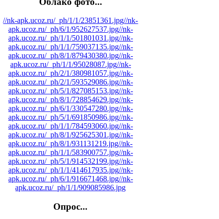
Облако фото...
//nk-apk.ucoz.ru/_ph/1/1/23851361.jpg
//nk-
apk.ucoz.ru/_ph/6/1/952627537.jpg
//nk-
apk.ucoz.ru/_ph/1/1/501801031.jpg
//nk-
apk.ucoz.ru/_ph/1/1/759037135.jpg
//nk-
apk.ucoz.ru/_ph/8/1/879430380.jpg
//nk-
apk.ucoz.ru/_ph/1/1/95028087.jpg
//nk-
apk.ucoz.ru/_ph/2/1/380981057.jpg
//nk-
apk.ucoz.ru/_ph/2/1/593529086.jpg
//nk-
apk.ucoz.ru/_ph/5/1/827085153.jpg
//nk-
apk.ucoz.ru/_ph/8/1/728854629.jpg
//nk-
apk.ucoz.ru/_ph/6/1/330547280.jpg
//nk-
apk.ucoz.ru/_ph/5/1/691850986.jpg
//nk-
apk.ucoz.ru/_ph/1/1/784593060.jpg
//nk-
apk.ucoz.ru/_ph/8/1/925625301.jpg
//nk-
apk.ucoz.ru/_ph/8/1/931131219.jpg
//nk-
apk.ucoz.ru/_ph/1/1/583900757.jpg
//nk-
apk.ucoz.ru/_ph/5/1/914532199.jpg
//nk-
apk.ucoz.ru/_ph/1/1/414617935.jpg
//nk-
apk.ucoz.ru/_ph/6/1/916671468.jpg
//nk-
apk.ucoz.ru/_ph/1/1/909085986.jpg
Опрос...