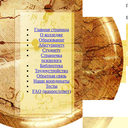
Главная страница
О колледже
Образование
Абитуриенту
Студенту
Страничка
психолога
Библиотека
Трудоустройство
Обратная связь
Наши координаты
Тесты
FAQ (вопрос/ответ)